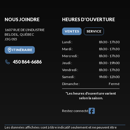
NOUS JOINDRE
HEURES D'OUVERTURE
1607 RUE DE L'INDUSTRIE
VENTES
SERVICE
BELOEIL
, QUÉBEC
J3G 0S5
Lundi
:
8h30 - 17h30
Mardi
:
8h30 - 17h30
ITINÉRAIRE
Mercredi
:
8h30 - 17h30
450 864-6686
Jeudi
:
8h30 - 19h00
Vendredi
:
8h30 - 17h30
Samedi
:
9h00 - 12h00
Dimanche
:
Fermé
*
Les heures d'ouverture varient
selon la saison.
Restez connecté
Les données affichées sont à titre indicatif seulement et ne peuvent être