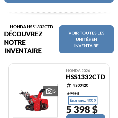
HONDA HSS1332CTD
DÉCOUVREZ
VOIR TOUTES LES
UNITÉS EN
NOTRE
INVENTAIRE
INVENTAIRE
HONDA 2026
HSS1332CTD
INS00420
5
5 798 $
Épargnez 400 $
5 398 $