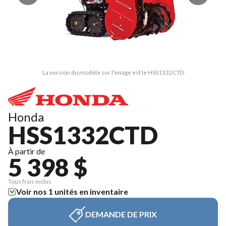
La version du modèle sur l'image est le HSS1332CTD
Honda
HSS1332CTD
À partir de
5 398 $
Tous frais inclus
Voir nos 1 unités en inventaire
DEMANDE DE PRIX