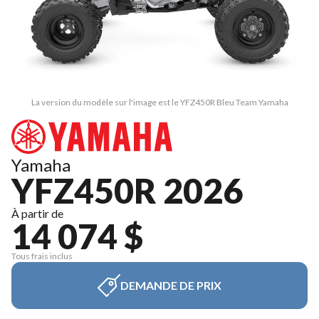
La version du modèle sur l'image est le YFZ450R Bleu Team Yamaha
Yamaha
YFZ450R 2026
À partir de
14 074 $
Tous frais inclus
DEMANDE DE PRIX