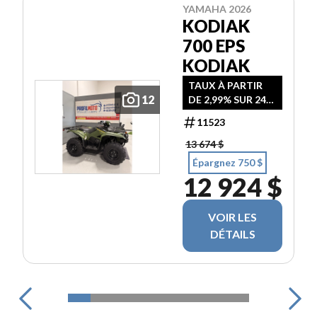
YAMAHA 2026
KODIAK
700 EPS
KODIAK
TAUX À PARTIR
12
DE 2,99% SUR 24
MOIS
11523
13 674 $
Épargnez 750 $
12 924 $
VOIR LES
DÉTAILS