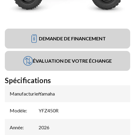
DEMANDE DE FINANCEMENT
ÉVALUATION DE VOTRE ÉCHANGE
Spécifications
Manufacturier
Yamaha
:
Modèle
:
YFZ450R
Année
:
2026