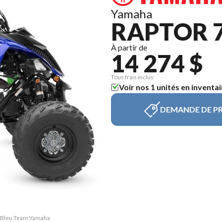
Yamaha
RAPTOR 7
À partir de
14 274 $
Tous frais inclus
Voir nos 1 unités en inventai
DEMANDE DE PR
0R Bleu Team Yamaha