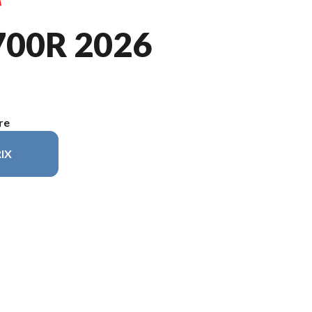
00R 2026
re
IX