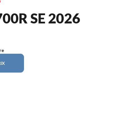
00R SE 2026
re
IX