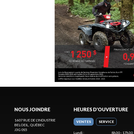
NOUS JOINDRE
HEURES D'OUVERTURE
1607 RUE DE L'INDUSTRIE
VENTES
SERVICE
BELOEIL
, QUÉBEC
J3G 0S5
Lundi
:
8h30 - 17h30