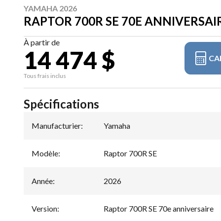
YAMAHA 2026
RAPTOR 700R SE 70E ANNIVERSAI
À partir de
14 474 $
CA
Tous frais inclus
Spécifications
Manufacturier
:
Yamaha
Modèle
:
Raptor 700R SE
Année
:
2026
Version
:
Raptor 700R SE 70e anniversaire