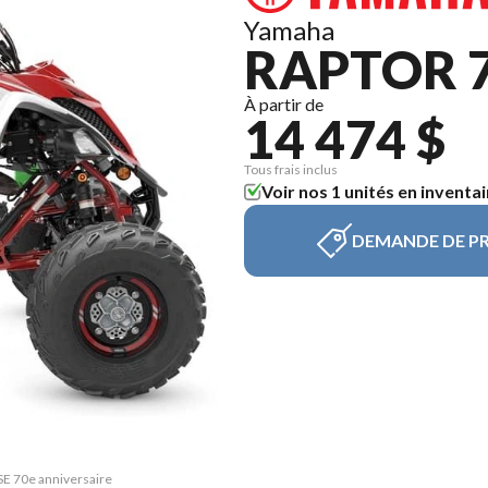
Yamaha
RAPTOR 7
À partir de
14 474 $
Tous frais inclus
Voir nos 1 unités en inventai
DEMANDE DE PR
 SE 70e anniversaire