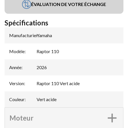
ÉVALUATION DE VOTRE ÉCHANGE
Spécifications
Manufacturier
Yamaha
:
Modèle
:
Raptor 110
Année
:
2026
Version
:
Raptor 110 Vert acide
Couleur
:
Vert acide
Moteur