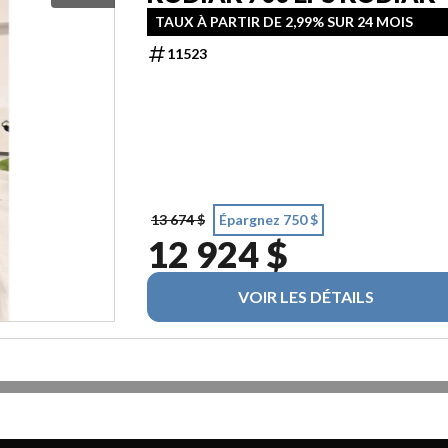
TAUX À PARTIR DE 2,99% SUR 24 MOIS
11523
13 674 $
Épargnez 750 $
12 924 $
VOIR LES DÉTAILS