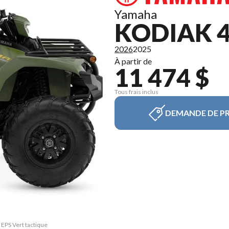
Yamaha
KODIAK 4
2026
2025
À partir de
11 474 $
Tous frais inclus
DEMANDE DE PR
 EPS Vert tactique