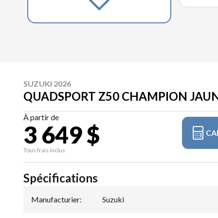
SUZUKI 2026
QUADSPORT Z50 CHAMPION JAUN
À partir de
3 649 $
CA
Tous frais inclus
Spécifications
Manufacturier
:
Suzuki