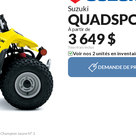
Suzuki
QUADSPO
À partir de
3 649 $
Tous frais inclus
Voir nos 2 unités en inventai
DEMANDE DE PR
0 Champion Jaune N° 2