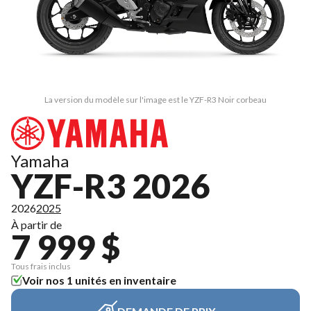
La version du modèle sur l'image est le YZF-R3 Noir corbeau
Yamaha
YZF-R3 2026
2026
2025
À partir de
7 999 $
Tous frais inclus
Voir nos 1 unités en inventaire