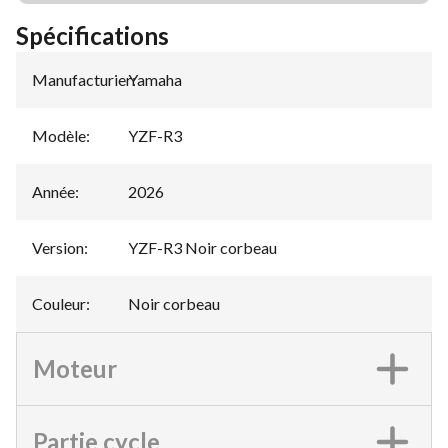
Spécifications
Manufacturier
Yamaha
:
Modèle
:
YZF-R3
Année
:
2026
Version
:
YZF-R3 Noir corbeau
Couleur
:
Noir corbeau
Moteur
Partie cycle