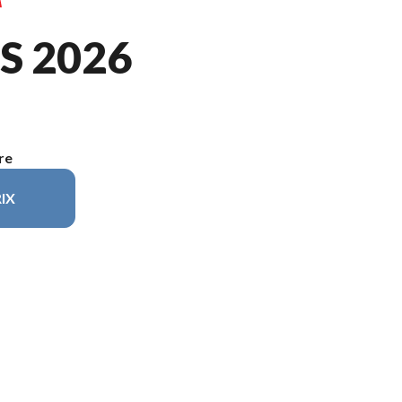
S 2026
re
IX