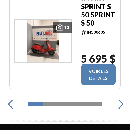
SPRINT S
50 SPRINT
S 50
13
INS00605
5 695 $
VOIR LES
DÉTAILS