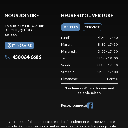
NOUS JOINDRE
HEURES D'OUVERTURE
1607 RUE DE L'INDUSTRIE
VENTES
SERVICE
BELOEIL
, QUÉBEC
J3G 0S5
Lundi
:
8h30 - 17h30
Mardi
:
8h30 - 17h30
ITINÉRAIRE
Mercredi
:
8h30 - 17h30
450 864-6686
Jeudi
:
8h30 - 19h00
Vendredi
:
8h30 - 17h30
Samedi
:
9h00 - 12h00
Dimanche
:
Fermé
*
Les heures d'ouverture varient
selon la saison.
Restez connecté
Les données affichées sont à titre indicatif seulement et ne peuvent être
considérées comme contractuelles. Veuillez nous consulter pour plus de