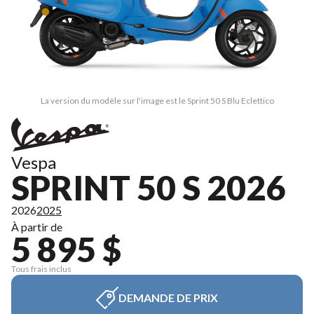
La version du modèle sur l'image est le Sprint 50 S Blu Eclettico
Vespa
SPRINT 50 S 2026
2026
2025
À partir de
5 895 $
Tous frais inclus
DEMANDE DE PRIX