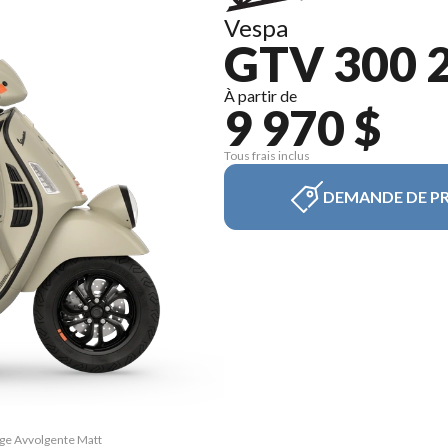
Vespa
GTV 300 
À partir de
9 970 $
Tous frais inclus
DEMANDE DE PR
ige Avvolgente Matt