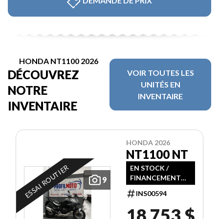
DEMANDE DE PRIX
HONDA NT1100 2026
DÉCOUVREZ
VOIR TOUTES LES
UNITÉS EN
NOTRE
INVENTAIRE
INVENTAIRE
HONDA 2026
NT1100 NT
ESSAI ROUTIER
EN STOCK /
FINANCEMENT
9
DISPONIBLE
INS00594
18 753 $