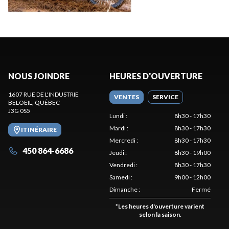
NOUS JOINDRE
HEURES D'OUVERTURE
1607 RUE DE L'INDUSTRIE
VENTES
SERVICE
BELOEIL
, QUÉBEC
J3G 0S5
Lundi
:
8h30 - 17h30
Mardi
:
8h30 - 17h30
ITINÉRAIRE
Mercredi
:
8h30 - 17h30
450 864-6686
Jeudi
:
8h30 - 19h00
Vendredi
:
8h30 - 17h30
Samedi
:
9h00 - 12h00
Dimanche
:
Fermé
*
Les heures d'ouverture varient
selon la saison.