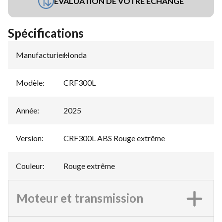
ÉVALUATION DE VOTRE ÉCHANGE
Spécifications
Manufacturier
Honda
:
Modèle
:
CRF300L
Année
:
2025
Version
:
CRF300L ABS Rouge extrême
Couleur
:
Rouge extrême
Moteur et transmission