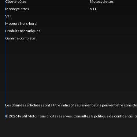
Côte-à-côtes
Motocyclettes
Motocyclettes
VTT
VTT
Moteurs hors-bord
Produits mécaniques
Gamme complète
Les données affichées sont à titre indicatif seulement et ne peuvent être consid
© 2026 Profil Moto. Tous droits réservés. Consultez la
politique de confidentialit