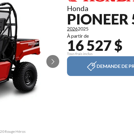
Honda
PIONEER 
2026
2025
À partir de
16 527 $
Tous frais inclus
DEMANDE DE PR
 520 Rouge Héros
La version du m