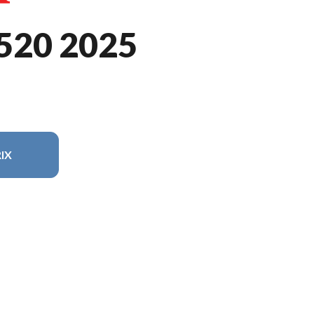
520 2025
IX
odèle sur l'image est le Pioneer 520 Rouge Héros