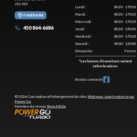
J3G 0S5
Lundi
:
8h30 - 17h30
Mardi
:
8h30 - 17h30
ITINÉRAIRE
Mercredi
:
8h30 - 17h30
450 864-6686
Jeudi
:
8h30 - 19h00
Vendredi
:
8h30 - 17h30
Samedi
:
9h00 - 12h00
Dimanche
:
Fermé
*
Les heures d'ouverture varient
selon la saison.
Restez connecté
© 2026 Conception et hébergement de sites
Web pour sport motorisé par
Power Go
.
Membre du réseau
Shop A Ride
.